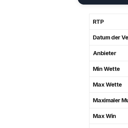
RTP
Datum der Ve
Anbieter
Min Wette
Max Wette
Maximaler Mul
Max Win