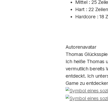
Mittel : 25 Zeil
Hart : 22 Zeile
Hardcore : 18 Z
Thomas
Glücksspie
Ich heiße Thomas u
vermutlich bereits
entdeckt. Ich unter
Game zu entdecken,