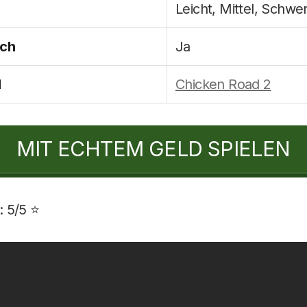
Leicht, Mittel, Schwe
ich
Ja
l
Chicken Road 2
MIT ECHTEM GELD SPIELEN
 5/5 ⭐