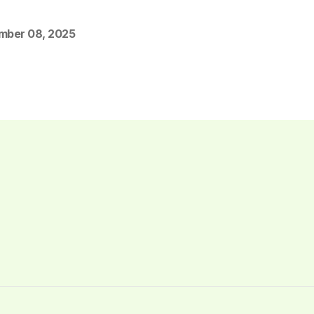
mber 08, 2025