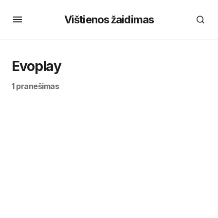
Vištienos žaidimas
Evoplay
1 pranešimas