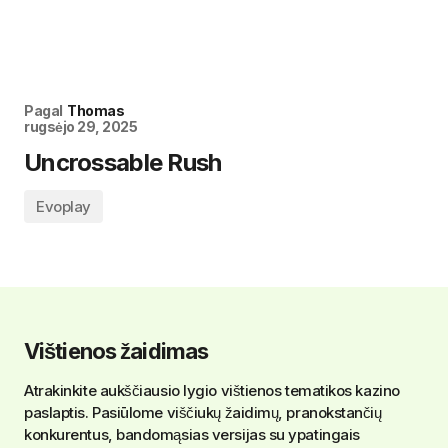
Pagal
Thomas
rugsėjo 29, 2025
Uncrossable Rush
Evoplay
Vištienos žaidimas
Atrakinkite aukščiausio lygio vištienos tematikos kazino
paslaptis. Pasiūlome viščiukų žaidimų, pranokstančių
konkurentus, bandomąsias versijas su ypatingais