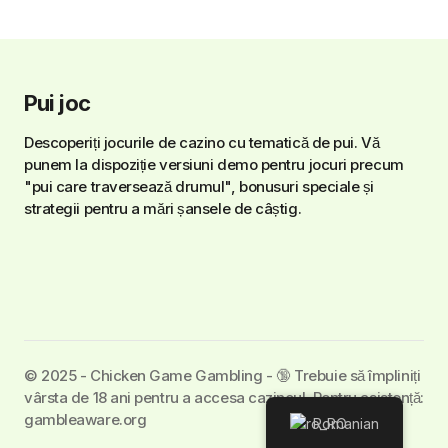
Pui joc
Descoperiți jocurile de cazino cu tematică de pui. Vă
punem la dispoziție versiuni demo pentru jocuri precum
"pui care traversează drumul", bonusuri speciale și
strategii pentru a mări șansele de câștig.
©️ 2025 - Chicken Game Gambling - 🔞 Trebuie să împliniți
vârsta de 18 ani pentru a accesa cazinoul. Pentru asistență:
gambleaware.org
Romanian