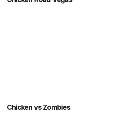
Chicken vs Zombies