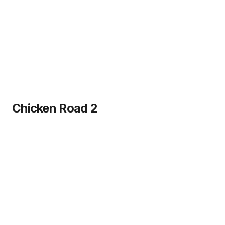
Chicken Road 2